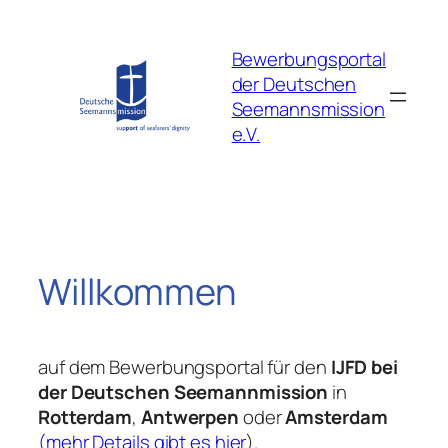
Zum
Inhalt
Bewerbungsportal
springen
der Deutschen
Seemannsmission
e.V.
Willkommen
auf dem Bewerbungsportal für den
IJFD bei
der Deutschen Seemannmission
in
Rotterdam
,
Antwerpen
oder
Amsterdam
(mehr Details gibt es hier
).